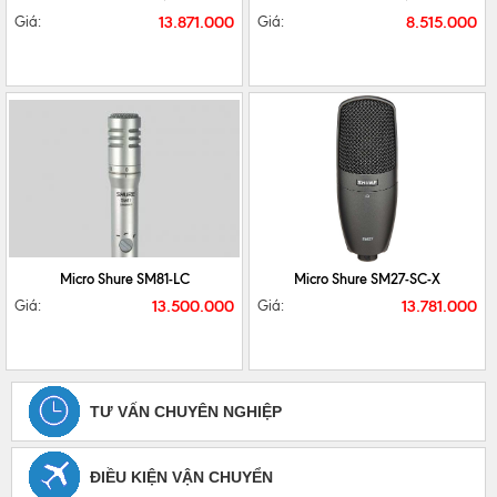
13.871.000
8.515.000
Giá:
Giá:
CHI TIẾT
MUA NGAY
CHI TIẾT
MUA NGAY
Micro Shure SM81-LC
Micro Shure SM27-SC-X
13.500.000
13.781.000
Giá:
Giá:
TƯ VẤN CHUYÊN NGHIỆP
ĐIỀU KIỆN VẬN CHUYỂN