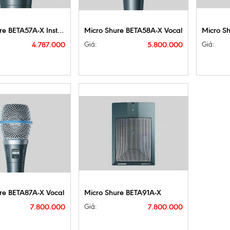
T
MUA NGAY
CHI TIẾT
MUA NGAY
CHI T
Micro Shure BETA57A-X Instrument
Micro Shure BETA58A-X Vocal
4.787.000
5.800.000
Giá:
Giá:
T
MUA NGAY
CHI TIẾT
MUA NGAY
re BETA87A-X Vocal
Micro Shure BETA91A-X
7.800.000
7.800.000
Giá: