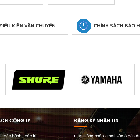
ĐIỀU KIỆN VẬN CHUYỂN
CHÍNH SÁCH BẢO 
ÁCH CÔNG TY
ĐĂNG KÝ NHẬN TIN
h bảo hành , bảo trì
Vui lòng nhập email vào ô bên d