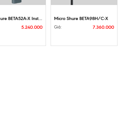
IẾT
MUA NGAY
CHI TIẾT
MUA NGAY
Micro Shure BETA52A-X Instrument
Micro Shure BETA98H/C-X
5.240.000
7.360.000
Giá: