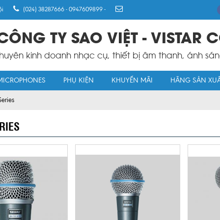
ội
(024) 38287666 - 0947609899
-
CÔNG TY SAO VIỆT - VISTAR C
huyên kinh doanh nhạc cụ, thiết bị âm thanh, ánh sá
MICROPHONES
PHỤ KIỆN
KHUYẾN MÃI
HÃNG SẢN XU
Series
RIES