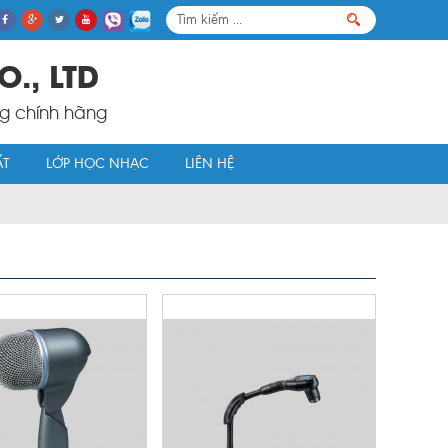
O., LTD
ng chính hãng
ẤT
LỚP HỌC NHẠC
LIÊN HỆ