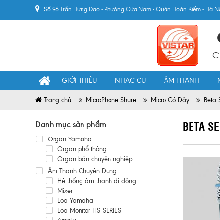
Số 96 Trần Hưng Đạo - Phường Cửa Nam - Quận Hoàn Kiếm - Hà N
C
GIỚI THIỆU
NHẠC CỤ
ÂM THANH
Trang chủ
MicroPhone Shure
Micro Có Dây
Beta 
BETA SE
Danh mục sản phẩm
Organ Yamaha
Organ phổ thông
Organ bán chuyên nghiệp
Âm Thanh Chuyên Dụng
Hệ thống âm thanh di động
Mixer
Loa Yamaha
Loa Monitor HS-SERIES