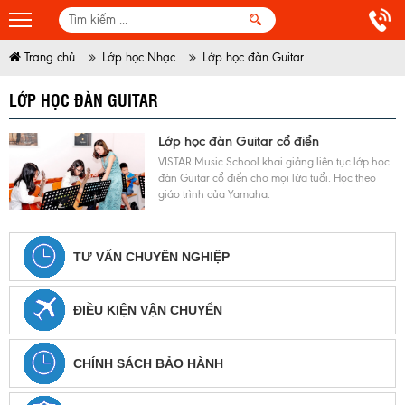
Trang chủ
Lớp học Nhạc
Lớp học đàn Guitar
LỚP HỌC ĐÀN GUITAR
Lớp học đàn Guitar cổ điển
VISTAR Music School khai giảng liên tục lớp học
đàn Guitar cổ điển cho mọi lứa tuổi. Học theo
giáo trình của Yamaha.
TƯ VẤN CHUYÊN NGHIỆP
ĐIỀU KIỆN VẬN CHUYỂN
CHÍNH SÁCH BẢO HÀNH