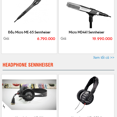
CHI TIẾT
MUA NGAY
CHI TIẾT
MUA NGAY
Đầu Micro ME-65 Sennheiser
Micro MD441 Sennheiser
6.790.000
19.990.000
Giá:
Giá:
Xem tất cả >>
HEADPHONE SENNHEISER
CHI TIẾT
MUA NGAY
CHI TIẾT
MUA NGAY