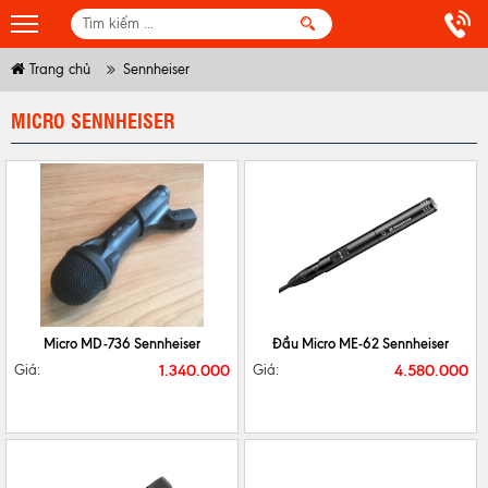
Trang chủ
Sennheiser
MICRO SENNHEISER
CHI TIẾT
MUA NGAY
CHI TIẾT
MUA NGAY
Micro MD-736 Sennheiser
Đầu Micro ME-62 Sennheiser
1.340.000
4.580.000
Giá:
Giá: