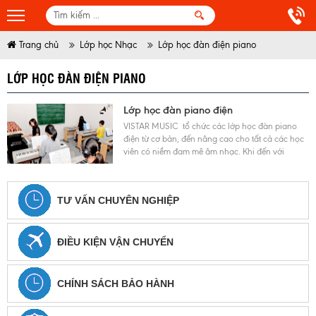
Trang chủ
Lớp học Nhạc
Lớp học đàn điện piano
LỚP HỌC ĐÀN ĐIỆN PIANO
Lớp học đàn piano điện
VISTAR MUSIC tổ chức các lớp học đàn piano
điện từ cơ bản, đến nâng cao cho tất cả các học
viên có niềm đam mê âm nhạc. Khi đến với
trường nhạc các bạn sẽ được học cùng với đội
ngũ giáo viên giỏi đến từ trường học viện âm
nhạc Quốc Gia.
TƯ VẤN CHUYÊN NGHIỆP
ĐIỀU KIỆN VẬN CHUYỂN
CHÍNH SÁCH BẢO HÀNH