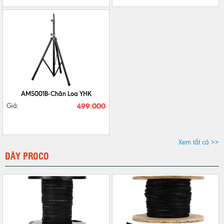
CHI TIẾT
MUA NGAY
AMS001B-Chân Loa YHK
499.000
Giá:
Xem tất cả >>
DÂY PROCO