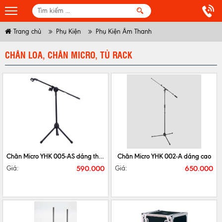
Trang chủ
Phụ Kiện
Phụ Kiện Âm Thanh
CHÂN LOA, CHÂN MICRO, TỦ RACK
CHI TIẾT
MUA NGAY
CHI TIẾT
MUA NGAY
Chân Micro YHK 005-AS dáng thấp
Chân Micro YHK 002-A dáng cao
590.000
650.000
Giá:
Giá: