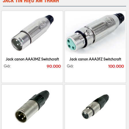
JACK TÍN HIỆU ÂM THANH
CHI TIẾT
MUA NGAY
CHI TIẾT
MUA NGAY
Jack canon AAA3MZ Switchcraft
Jack canon AAA3FZ Switchcraft
90.000
100.000
Giá:
Giá:
CHI TIẾT
MUA NGAY
CHI TIẾT
MUA NGAY