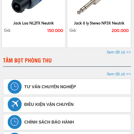
CHI TIẾT
MUA NGAY
CHI TIẾT
MUA NGAY
Jack Loa NL2FX Neutrik
Jack 6 ly Stereo NP3X Neutrik
150.000
200.000
Giá:
Giá:
Xem tất cả >>
TẤM BỌT PHÒNG THU
Xem tất cả >>
TƯ VẤN CHUYÊN NGHIỆP
ĐIỀU KIỆN VẬN CHUYỂN
CHÍNH SÁCH BẢO HÀNH