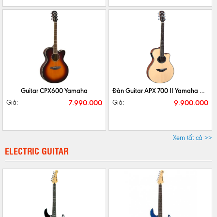
CHI TIẾT
MUA NGAY
CHI TIẾT
MUA NGAY
Guitar CPX600 Yamaha
Đàn Guitar APX 700 II Yamaha NT/ BS
7.990.000
9.900.000
Giá:
Giá:
Xem tất cả >>
ELECTRIC GUITAR