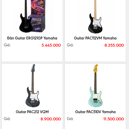
CHI TIẾT
MUA NGAY
CHI TIẾT
MUA NGAY
Đàn Guitar ERG121GP Yamaha
Guitar PAC112VM Yamaha
5.445.000
8.355.000
Giá:
Giá:
CHI TIẾT
MUA NGAY
CHI TIẾT
MUA NGAY
Guitar PAC212 VQM
Guitar PAC510V Yamaha
8.900.000
11.500.000
Giá:
Giá: