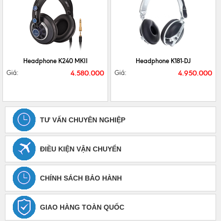
CHI TIẾT
MUA NGAY
CHI TIẾT
MUA NGAY
Headphone K240 MKII
Headphone K181-DJ
4.580.000
4.950.000
Giá:
Giá:
TƯ VẤN CHUYÊN NGHIỆP
ĐIỀU KIỆN VẬN CHUYỂN
CHÍNH SÁCH BẢO HÀNH
GIAO HÀNG TOÀN QUỐC