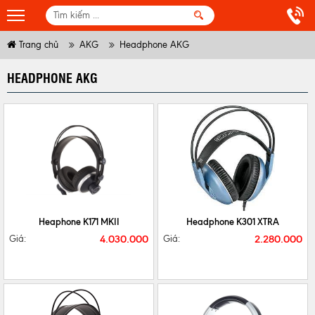
Trang chủ
AKG
Headphone AKG
HEADPHONE AKG
CHI TIẾT
MUA NGAY
CHI TIẾT
MUA NGAY
Heaphone K171 MKII
Headphone K301 XTRA
4.030.000
2.280.000
Giá:
Giá: