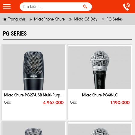
Trang chủ
MicroPhone Shure
Micro Có Dây
PG Series
PG SERIES
CHI TIẾT
MUA NGAY
CHI TIẾT
MUA NGAY
Micro Shure PG27-USB Multi-Purpose
Micro Shure PG48-LC
4.967.000
1.190.000
Giá:
Giá: