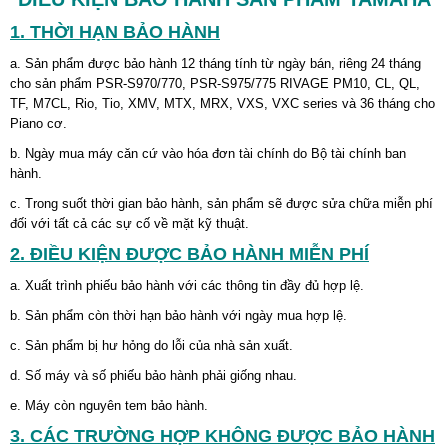
1. THỜI HẠN BẢO HÀNH
a. Sản phẩm được bảo hành 12 tháng tính từ ngày bán, riêng 24 tháng
cho sản phẩm PSR-S970/770, PSR-S975/775 RIVAGE PM10, CL, QL,
TF, M7CL, Rio, Tio, XMV, MTX, MRX, VXS, VXC series và 36 tháng cho
Piano cơ.
b. Ngày mua máy căn cứ vào hóa đơn tài chính do Bộ tài chính ban
hành.
c. Trong suốt thời gian bảo hành, sản phẩm sẽ được sửa chữa miễn phí
đối với tất cả các sự cố về mặt kỹ thuật.
2. ĐIỀU KIỆN ĐƯỢC BẢO HÀNH MIỄN PHÍ
a. Xuất trình phiếu bảo hành với các thông tin đầy đủ hợp lệ.
b. Sản phẩm còn thời hạn bảo hành với ngày mua hợp lệ.
c. Sản phẩm bị hư hỏng do lỗi của nhà sản xuất.
d. Số máy và số phiếu bảo hành phải giống nhau.
e. Máy còn nguyên tem bảo hành.
3. CÁC TRƯỜNG HỢP KHÔNG ĐƯỢC BẢO HÀNH