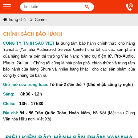
Trang chủ
Commit
CHÍNH SÁCH BẢO HÀNH
CÔNG TY TNHH SAO VIỆT
là trung tâm bảo hành chính thức cho hãng
Yamaha (Yamaha Authorized Service Center) cho tất cả các sản phẩm
Nhạc cụ điện tử, Pro-Audio,
của hãng bán ra trên thị trường Việt Nam:
Piano, Guitar...
Chúng tôi cũng là nhà phân phối chính thức và trung tâm
bảo hành của hãng Shure và nhiều hãng khác cho các sản phẩm của
công ty chúng tôi bán ra.
Giờ mở cửa trong tuần:
Từ thứ 2 đến thứ 7 (Chủ nhật: công ty nghỉ)
8h30 - 12h
Sáng:
13h - 17h30
Chiều:
Địa chỉ:
94 - 96 Trần Quốc Toản, Hoàn kiếm, Hà Nội
(Mặt sau Cung
Văn hóa Hữu nghị Việt Xô)
ĐIỀU KIỆN BẢO HÀNH SẢN PHẨM YAMAHA