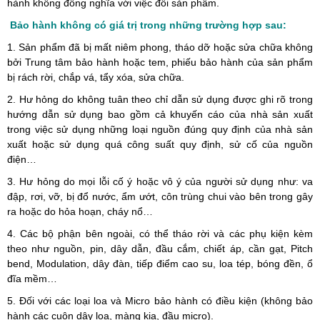
hành không đồng nghĩa với việc đổi sản phẩm.
Bảo hành không có giá trị trong những trường hợp sau:
1. Sản phẩm đã bị mất niêm phong, tháo dỡ hoặc sửa chữa không
bởi Trung tâm bảo hành hoặc tem, phiếu bảo hành của sản phẩm
bị rách rời, chắp vá, tẩy xóa, sửa chữa.
2. Hư hỏng do không tuân theo chỉ dẫn sử dụng được ghi rõ trong
hướng dẫn sử dụng bao gồm cả khuyến cáo của nhà sản xuất
trong việc sử dụng những loại nguồn đúng quy định của nhà sản
xuất hoặc sử dụng quá công suất quy định, sử cố của nguồn
điện…
3. Hư hỏng do mọi lỗi cố ý hoặc vô ý của người sử dụng như: va
đập, rơi, vỡ, bị đổ nước, ẩm ướt, côn trùng chui vào bên trong gây
ra hoặc do hỏa hoạn, cháy nổ…
4. Các bộ phận bên ngoài, có thể tháo rời và các phụ kiện kèm
theo như nguồn, pin, dây dẫn, đầu cắm, chiết áp, cần gạt, Pitch
bend, Modulation, dây đàn, tiếp điểm cao su, loa tép, bóng đền, ổ
đĩa mềm…
5. Đối với các loại loa và Micro bảo hành có điều kiện (không bảo
hành các cuộn dây loa, màng kia, đầu micro).