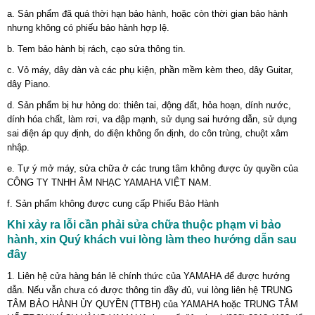
a. Sản phẩm đã quá thời hạn bảo hành, hoặc còn thời gian bảo hành
nhưng không có phiếu bảo hành hợp lệ.
b. Tem bảo hành bị rách, cạo sửa thông tin.
c. Vỏ máy, dây dàn và các phụ kiện, phần mềm kèm theo, dây Guitar,
dây Piano.
d. Sản phẩm bị hư hỏng do: thiên tai, động đất, hỏa hoạn, dính nước,
dính hóa chất, làm rơi, va đập mạnh, sử dụng sai hướng dẫn, sử dụng
sai điện áp quy định, do điện không ổn định, do côn trùng, chuột xâm
nhập.
e. Tự ý mở máy, sửa chữa ở các trung tâm không được ủy quyền của
CÔNG TY TNHH ÂM NHẠC YAMAHA VIỆT NAM.
f. Sản phẩm không được cung cấp Phiếu Bảo Hành
Khi xảy ra lỗi cần phải sửa chữa thuộc phạm vi bảo
hành, xin Quý khách vui lòng làm theo hướng dẫn sau
đây
1. Liên hệ cửa hàng bán lẻ chính thức của YAMAHA để được hướng
dẫn. Nếu vẫn chưa có được thông tin đầy đủ, vui lòng liên hệ TRUNG
TÂM BẢO HÀNH ỦY QUYỀN (TTBH) của YAMAHA hoặc TRUNG TÂM