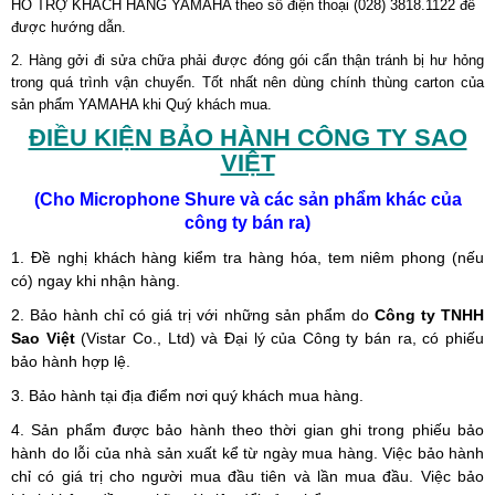
HỔ TRỢ KHÁCH HÀNG YAMAHA theo số điện thoại (028) 3818.1122 để
được hướng dẫn.
2. Hàng gởi đi sửa chữa phải được đóng gói cẩn thận tránh bị hư hỏng
trong quá trình vận chuyển. Tốt nhất nên dùng chính thùng carton của
sản phẩm YAMAHA khi Quý khách mua.
ĐIỀU KIỆN BẢO HÀNH CÔNG TY SAO
VIỆT
(Cho Microphone Shure và các sản phẩm khác của
công ty bán ra)
1. Đề nghị khách hàng kiểm tra hàng hóa, tem niêm phong (nếu
có) ngay khi nhận hàng.
2. Bảo hành chỉ có giá trị với những sản phẩm do
Công ty TNHH
Sao Việt
(Vistar Co., Ltd) và Đại lý của Công ty bán ra, có phiếu
bảo hành hợp lệ.
3. Bảo hành tại địa điểm nơi quý khách mua hàng.
4. Sản phẩm được bảo hành theo thời gian ghi trong phiếu bảo
hành do lỗi của nhà sản xuất kể từ ngày mua hàng. Việc bảo hành
chỉ có giá trị cho người mua đầu tiên và lần mua đầu. Việc bảo