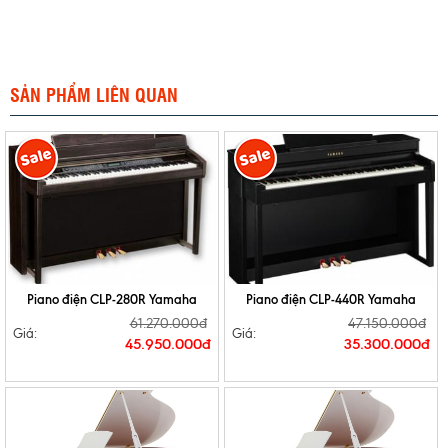
SẢN PHẨM LIÊN QUAN
Piano điện CLP-280R Yamaha
Piano điện CLP-440R Yamaha
61.270.000đ
47.150.000đ
Giá:
Giá:
45.950.000đ
35.300.000đ