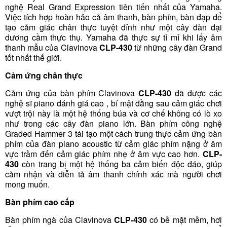
nghệ Real Grand Expression tiên tiến nhất của Yamaha.
Việc tích hợp hoàn hảo cả âm thanh, bàn phím, bàn đạp để
tạo cảm giác chân thực tuyệt đỉnh như một cây đàn đại
dương cầm thực thụ. Yamaha đã thực sự tỉ mỉ khi lấy âm
thanh mẫu của Clavinova
CLP-430
từ những cây đàn Grand
tốt nhất thế giới.
Cảm ứng chân thực
Cảm ứng của bàn phím Clavinova
CLP-430
đã được các
nghệ sĩ piano đánh giá cao , bí mật đằng sau cảm giác chơi
vượt trội này là một hệ thống búa và cơ chế không có lò xo
như trong các cây đàn piano lớn. Bàn phím công nghệ
Graded Hammer 3 tái tạo một cách trung thực cảm ứng bàn
phím của đàn piano acoustic từ cảm giác phím nặng ở âm
vực trầm đến cảm giác phím nhẹ ở âm vực cao hơn.
CLP-
430
còn trang bị một hệ thống ba cảm biến độc đáo, giúp
cảm nhận và diễn tả âm thanh chính xác mà người chơi
mong muốn.
Bàn phím cao cấp
Bàn phím ngà của Clavinova
CLP-430
có bề mặt mềm, hơi