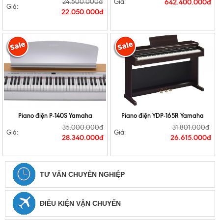
24.500.000đ
642.400.000đ
Giá:
Giá:
22.050.000đ
Piano điện P-140S Yamaha
Piano điện YDP-165R Yamaha
35.000.000đ
31.801.000đ
Giá:
Giá:
28.340.000đ
26.615.000đ
TƯ VẤN CHUYÊN NGHIỆP
ĐIỀU KIỆN VẬN CHUYỂN